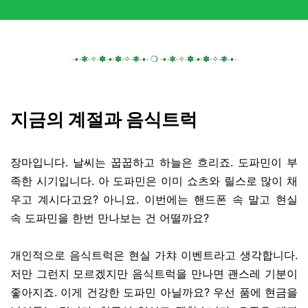
∙•∙❃∙✧∙✽∙•∙✽∙✧∙❃∙•∙ ❍ ∙•∙❃∙✧∙✽∙•∙✽∙✧∙❃∙•∙
지금의 계절과 음식트럭
장마입니다. 날씨는 꿉꿉하고 하늘은 흐리죠. 도파민이 부
족한 시기입니다. 아 도파민은 이미 쇼츠와 릴스로 많이 채
우고 계시다고요? 아니요. 이번에는 핸드폰 속 말고 현실
속 도파민을 한번 만나보는 건 어떨까요?
개인적으로 음식트럭은 현실 가챠 이벤트라고 생각합니다.
저만 그런지 모르겠지만 음식트럭을 만나면 괜스레 기분이
좋아지죠. 이게 건강한 도파민 아닐까요? 우선 품에 현금을