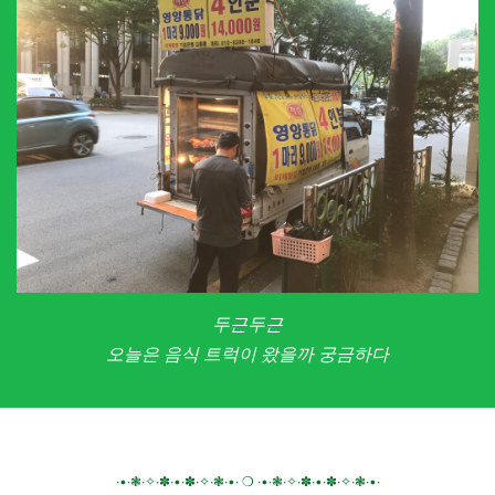
두근두근
오늘은 음식 트럭이 왔을까 궁금하다
∙•∙❃∙✧∙✽∙•∙✽∙✧∙❃∙•∙ ❍ ∙•∙❃∙✧∙✽∙•∙✽∙✧∙❃∙•∙