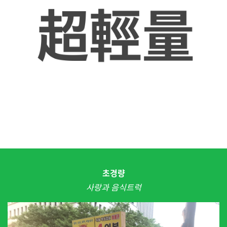
초경량
사랑과 음식트럭