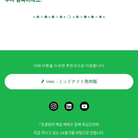
∙•∙❃∙✧∙✽∙•∙✽∙✧∙❃∙•∙ ❍ ∙•∙❃∙✧∙✽∙•∙✽∙✧∙❃∙•∙
아래 버튼을 누르면 추천곡으로 이동합니다.
🎵 veno - ミッドナイト魯肉飯
*초경량의 메일 제목은 올해 육십간지와
지금 지나고 있는 24절기를 바탕으로 만듭니다.